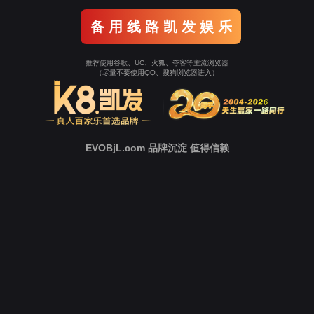
备 用 线 路 凯 发 娱 乐
推荐使用谷歌、UC、火狐、夸客等主流浏览器
（尽量不要使用QQ、搜狗浏览器进入）
EVOBjL.com 品牌沉淀 值得信赖