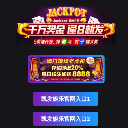
凯发娱乐官网入口1
凯发娱乐官网入口2